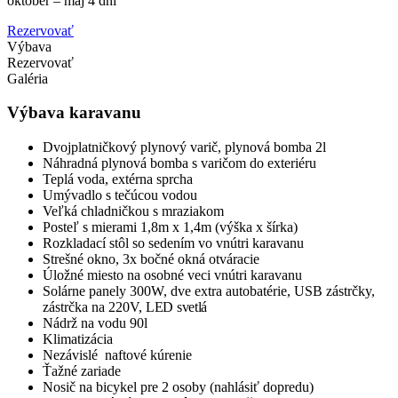
október – máj 4 dni
Rezervovať
Výbava
Rezervovať
Galéria
Výbava karavanu
Dvojplatničkový plynový varič, plynová bomba 2l
Náhradná plynová bomba s varičom do exteriéru
Teplá voda, extérna sprcha
Umývadlo s tečúcou vodou
Veľká chladničkou s mraziakom
Posteľ s mierami 1,8m x 1,4m (výška x šírka)
Rozkladací stôl so sedením vo vnútri karavanu
Strešné okno, 3x bočné okná otváracie
Úložné miesto na osobné veci vnútri karavanu
Solárne panely 300W, dve extra autobatérie, USB zástrčky,
zástrčka na 220V,
LED svetlá
Nádrž na vodu 90l
Klimatizácia
Nezávislé naftové kúrenie
Ťažné zariade
Nosič na bicykel pre 2 osoby (nahlásiť dopredu)