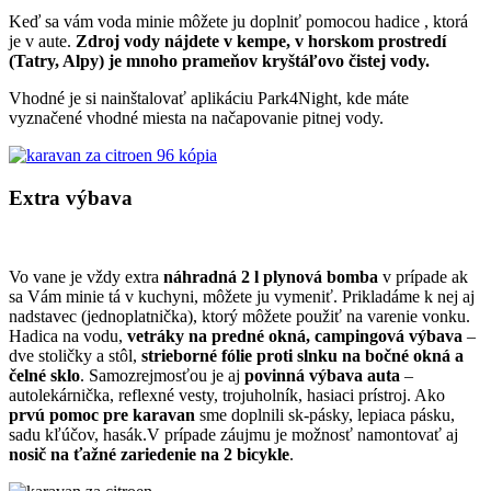
Keď sa vám voda minie môžete ju doplniť pomocou hadice , ktorá
je v aute.
Zdroj vody nájdete v kempe, v horskom prostredí
(Tatry, Alpy) je mnoho prameňov kryštáľovo čistej vody.
Vhodné je si nainštalovať aplikáciu Park4Night, kde máte
vyznačené vhodné miesta na načapovanie pitnej vody.
Extra výbava
Vo vane je vždy extra
náhradná 2 l plynová bomba
v prípade ak
sa Vám minie tá v kuchyni, môžete ju vymeniť. Prikladáme k nej aj
nadstavec (jednoplatnička), ktorý môžete použiť na varenie vonku.
Hadica na vodu,
vetráky na predné okná, campingová výbava
–
dve stoličky a stôl,
strieborné fólie proti slnku na bočné okná a
čelné sklo
. Samozrejmosťou je aj
povinná výbava auta
–
autolekárnička, reflexné vesty, trojuholník, hasiaci prístroj. Ako
prvú pomoc pre karavan
sme doplnili sk-pásky, lepiaca pásku,
sadu kľúčov, hasák.V prípade záujmu je možnosť namontovať aj
nosič na ťažné zariedenie na 2 bicykle
.