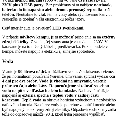
Vďaka
meniču napätia
(1600W) sú vo vane
dve zásuvky na
230V plus 3 USB porty
. Bez problémov si tu nabijete
notebook,
baterku do fotoaparátu alebo dronu, prenosný reprodktor či
telefón
. Neutiahne to však fén na vlasy alebo rýchlovarnú kanvicu.
Najlepšie je dobíjať Vašu elektroniku počas jazdy.
Celý interiér auta je osvetlený
LED svetlielkami.
V prípade
návštevy kempu
, je tu možnosť pripojenia sa na
extérny
zdroj elektriky
. Z vonkajšej strany auta je zásuvka na 230V. V
karavane je na to určený kábel aj predlžovačka. Pokial budete v
kempe, môžete napojiť a elekriku aj silnejšie spotrebiče.
Voda
V aute je
90 litrová nádrž
na úžitkovú vodu. Zo skúseností vieme,
že pri normálnom používaní (varenie, úmývanie, sprcha)
vydrží cca
4 dni pre dve osoby
.
Voda je vhodná na umývanie, varenie,
prípravu čaju alebo kávy
.
Doporučujeme
si zobrať so sebou
vodu na pitie vo fľaškách alebo bandaske
. Na hlavnú nádž je
napojená aj
extérna sprcha s teplou vodu v zadnej časti
karavanu
.
Teplá voda
sa ohrieva horúcim vzduchom z nezávislého
naftového kúrenia. Na ohrev vody je potrebné zapnúť kúrenie alebo
byť napojený na extrérny zdroj elektriky.
Odpadová voda z umyvadla
tečie do odpadovej nádrže (90 l), ktorú treba priebežne vypúšťať.