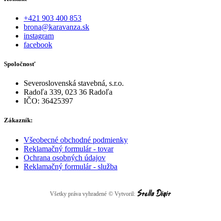
+421 903 400 853
brona@karavanza.sk
instagram
facebook
Spoločnosť
Severoslovenská stavebná, s.r.o.
Radoľa 339, 023 36 Radoľa
IČO: 36425397
Zákazník:
Všeobecné obchodné podmienky
Reklamačný formulár - tovar
Ochrana osobných údajov
Reklamačný formulár - služba
Všetky práva vyhradené
© Vytvoril: