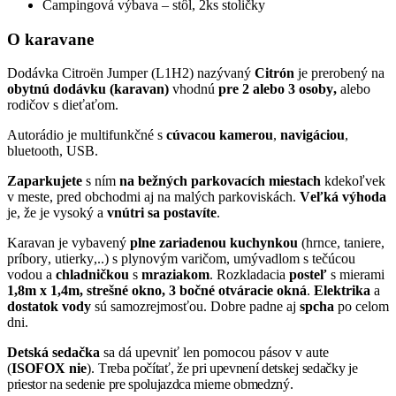
Campingová výbava – stôl, 2ks stoličky
O karavane
Dodávka Citroën Jumper (L1H2) nazývaný
Citrón
je prerobený na
obytnú dodávku (karavan)
vhodnú
pre 2 alebo 3
osoby,
alebo
rodičov s dieťaťom.
Autorádio je multifunkčné s
cúvacou kamerou
,
navigáciou
,
bluetooth, USB.
Zaparkujete
s ním
na bežných parkovacích miestach
kdekoľvek
v meste, pred obchodmi aj na malých parkoviskách.
Veľká výhoda
je, že je vysoký a
vnútri sa postavíte
.
Karavan je vybavený
plne zariadenou kuchynkou
(hrnce, taniere,
príbory, utierky,..) s plynovým varičom, umývadlom s tečúcou
vodou a
chladničkou
s
mraziakom
. Rozkladacia
posteľ
s mierami
1,8m x 1,4m, strešné okno, 3 bočné otváracie okná
.
Elektrika
a
dostatok vody
sú samozrejmosťou. Dobre padne aj
spcha
po celom
dni.
Detská sedačka
sa dá upevniť len pomocou pásov v aute
(
ISOFOX nie
).
Treba počítať, že pri upevnení detskej sedačky je
priestor na sedenie pre spolujazdca mierne obmedzný.