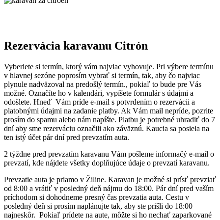
Rezervácia karavanu
Citrón
Vyberiete si termín, ktorý vám najviac vyhovuje. Pri výbere termínu
v hlavnej sezóne poprosím vybrať si termín, tak, aby čo najviac
plynule nadväzoval na predošlý termín., pokiaľ to bude pre Vás
možné. Označíte ho v kalendári, vypíšete formulár s údajmi a
odošlete. Hneď Vám príde e-mail s potvrdením o rezervácii a
platobnými údajmi na zadanie platby. Ak Vám mail nepríde, pozrite
prosím do spamu alebo nám napíšte. Platbu je potrebné uhradiť do 7
dní aby sme rezerváciu označili ako záväznú. Kaucia sa posiela na
ten istý účet pár dní pred prevzatím auta.
2 týždne pred prevzatím karavanu Vám pošleme informačý e-mail o
prevzatí, kde nájdete všetky doplňujúce údaje o prevzatí karavanu.
Prevzatie auta je priamo v Žiline. Karavan je možné si prísť prevziať
od 8:00 a vrátiť v posledný deň nájmu do 18:00. Pár dní pred vaším
príchodom si dohodneme presný čas prevzatia auta. Cestu v
posledný deň si prosím naplánujte tak, aby ste prišli do 18:00
najneskôr. Pokiaľ prídete na aute, môžte si ho nechať zaparkované