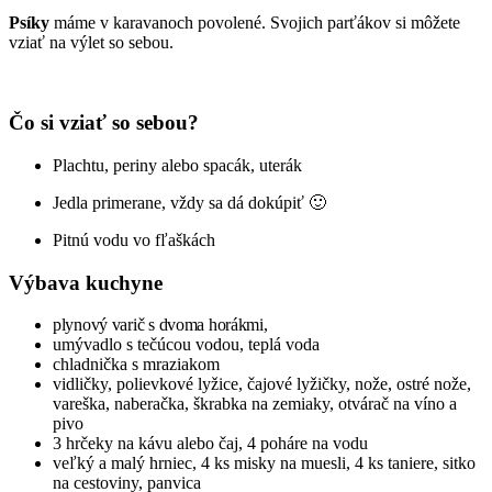
Psíky
máme v karavanoch povolené. Svojich parťákov si môžete
vziať na výlet so sebou.
Čo si vziať
so sebou?
Plachtu, periny alebo spacák, uterák
Jedla primerane, vždy sa dá dokúpiť 🙂
Pitnú vodu vo fľaškách
Výbava kuchyne
plynový varič s dvoma horákmi,
umývadlo s tečúcou vodou, teplá voda
chladnička s mraziakom
vidličky, polievkové lyžice, čajové lyžičky, nože, ostré nože,
vareška, naberačka, škrabka na zemiaky, otvárač na víno a
pivo
3 hrčeky na kávu alebo čaj, 4 poháre na vodu
veľký a malý hrniec, 4 ks misky na muesli, 4 ks taniere, sitko
na cestoviny, panvica