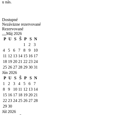
u nás.
Dostupné
Nezáväzne rezervované
Rezervované
Máj 2026
P
U
S
Š
P
S
N
1
2
3
4
5
6
7
8
9
10
11
12
13
14
15
16
17
18
19
20
21
22
23
24
25
26
27
28
29
30
31
Jún 2026
P
U
S
Š
P
S
N
1
2
3
4
5
6
7
8
9
10
11
12
13
14
15
16
17
18
19
20
21
22
23
24
25
26
27
28
29
30
Júl 2026