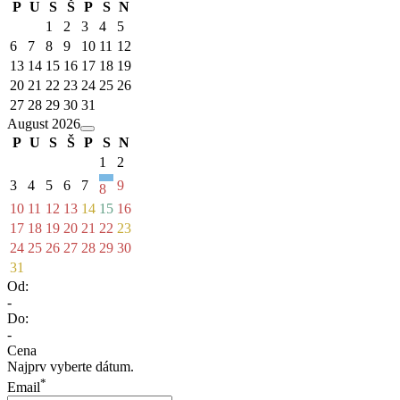
P
U
S
Š
P
S
N
1
2
3
4
5
6
7
8
9
10
11
12
13
14
15
16
17
18
19
20
21
22
23
24
25
26
27
28
29
30
31
August 2026
P
U
S
Š
P
S
N
1
2
3
4
5
6
7
9
8
10
11
12
13
14
15
16
17
18
19
20
21
22
23
24
25
26
27
28
29
30
31
Od:
-
Do:
-
Cena
Najprv vyberte dátum.
*
Email