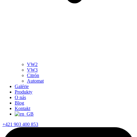
VW2
VW3
Citrón
Automat
Galérie
Produkty
O nás
Blog
Kontakt
+421 903 400 853