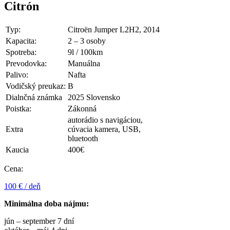
Citrón
Typ:
Citroën Jumper L2H2, 2014
Kapacita:
2 – 3 osoby
Spotreba:
9l / 100km
Prevodovka:
Manuálna
Palivo:
Nafta
Vodičský preukaz:
B
Dialnčná známka
2025 Slovensko
Poistka:
Zákonná
autorádio s navigáciou,
Extra
cúvacia kamera, USB,
bluetooth
Kaucia
400€
Cena:
100 € / deň
Minimálna doba nájmu:
jún – september 7 dní