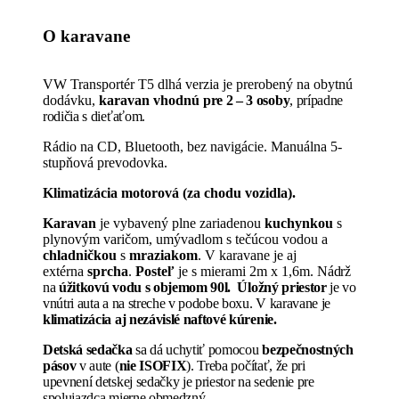
O karavane
VW Transportér T5 dlhá verzia je prerobený na obytnú
dodávku,
karavan
vhodnú
pre 2 – 3 osoby
, prípadne
rodičia s dieťaťom.
Rádio na CD, Bluetooth, bez navigácie. Manuálna 5-
stupňová prevodovka.
Klimatizácia motorová (za chodu vozidla).
Karavan
je vybavený plne zariadenou
kuchynkou
s
plynovým varičom, umývadlom s tečúcou vodou a
chladničkou
s
mraziakom
. V karavane je aj
extérna
sprcha
.
Posteľ
je s mierami 2m x 1,6m. N
ádrž
na
úžitkovú vodu
s objemom 90l.
Úložný priestor
je vo
vnútri auta a na streche v podobe boxu. V karavane je
klimatizácia aj nezávislé naftové kúrenie.
Detská sedačka
sa dá uchytiť pomocou
bezpečnostných
pásov
v aute (
nie ISOFIX
). Treba počítať, že pri
upevnení detskej sedačky je priestor na sedenie pre
spolujazdca mierne obmedzný.