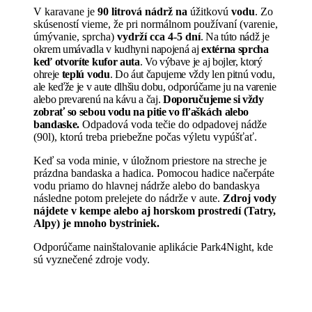
V karavane je
90
litrová nádrž
na
úžitkovú
vodu
. Zo
skúseností vieme, že pri normálnom používaní (varenie,
úmývanie, sprcha)
vydrží cca 4-5 dní
. Na túto nádž je
okrem umávadla v kudhyni napojená aj
extérna sprcha
keď otvoríte kufor auta
. Vo výbave je aj bojler, ktorý
ohreje
teplú vodu
. Do áut čapujeme vždy len pitnú vodu,
ale keďže je v aute dlhšiu dobu, odporúčame ju na varenie
alebo prevarenú na kávu a čaj.
Doporučujeme si vždy
zobrať so sebou vodu na pitie vo fľaškách alebo
bandaske.
Odpadová voda tečie do odpadovej nádže
(90l), ktorú treba priebežne počas výletu vypúšťať.
Keď sa voda minie, v úložnom priestore na streche je
prázdna bandaska a hadica. Pomocou hadice načerpáte
vodu priamo do hlavnej nádrže alebo do bandaskya
následne potom prelejete do nádrže v aute.
Zdroj vody
nájdete v kempe alebo aj horskom prostredí (Tatry,
Alpy) je mnoho bystriniek.
Odporúčame nainštalovanie aplikácie Park4Night, kde
sú vyznečené zdroje vody.