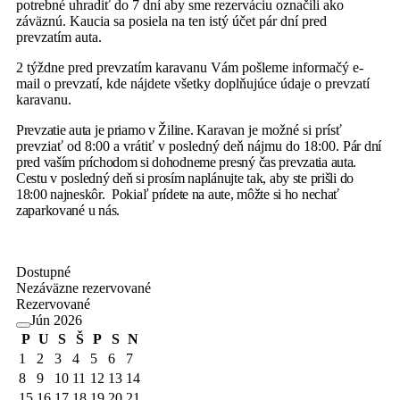
potrebné uhradiť do 7 dní aby sme rezerváciu označili ako
záväznú. Kaucia sa posiela na ten istý účet pár dní pred
prevzatím auta.
2 týždne pred prevzatím karavanu Vám pošleme informačý e-
mail o prevzatí, kde nájdete všetky doplňujúce údaje o prevzatí
karavanu.
Prevzatie auta je priamo v Žiline.
Karavan je možné si prísť
prevziať od 8:00 a vrátiť v posledný deň nájmu do 18:00.
Pár dní
pred vaším príchodom si dohodneme presný čas prevzatia auta.
Cestu v posledný deň si prosím naplánujte tak, aby ste prišli do
18:00 najneskôr. Pokiaľ prídete na aute,
môžte si ho nechať
zaparkované u nás.
Dostupné
Nezáväzne rezervované
Rezervované
Jún 2026
P
U
S
Š
P
S
N
1
2
3
4
5
6
7
8
9
10
11
12
13
14
15
16
17
18
19
20
21