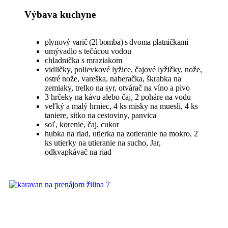
Výbava kuchyne
plynový varič (2l bomba) s dvoma platničkami
umývadlo s tečúcou vodou
chladnička s mraziakom
vidličky, polievkové lyžice, čajové lyžičky, nože,
ostré nože, vareška, naberačka, škrabka na
zemiaky, trelko na syr, otvárač na víno a pivo
3 hrčeky na kávu alebo čaj, 2 poháre na vodu
veľký a malý hrniec, 4 ks misky na muesli, 4 ks
taniere, sitko na cestoviny, panvica
soľ, korenie, čaj, cukor
hubka na riad, utierka na zotieranie na mokro, 2
ks utierky na utieranie na sucho, Jar,
odkvapkávač na riad