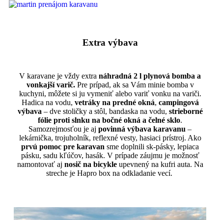
Extra výbava
V karavane je vždy extra
náhradná 2 l plynová bomba a
vonkajší varič.
Pre prípad, ak sa Vám minie bomba v
kuchyni, môžete si ju vymeniť alebo variť vonku na variči.
Hadica na vodu,
v
etráky na predné okná
,
campingová
výbava
– dve stoličky a stôl, bandaska na vodu,
strieborné
fólie proti slnku na bočné okná a čelné sklo
.
Samozrejmosťou je aj
povinná výbava karavanu
–
lekárnička, trojuholník, reflexné vesty, hasiaci prístroj. Ako
prvú pomoc pre karavan
sme doplnili sk-pásky, lepiaca
pásku, sadu kľúčov, hasák. V prípade záujmu je možnosť
namontovať aj
nosič
na bicykle
upevnený na kufri auta.
Na
streche je Hapro box na odkladanie vecí.