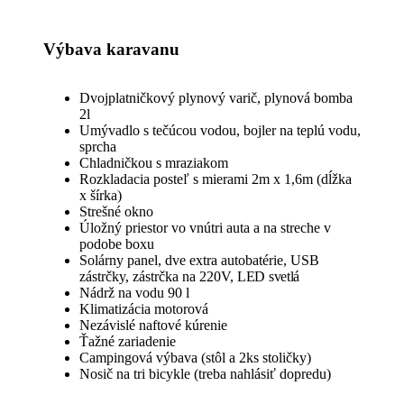
Výbava karavanu
Dvojplatničkový plynový varič, plynová bomba
2l
Umývadlo s tečúcou vodou, bojler na teplú vodu,
sprcha
Chladničkou s mraziakom
Rozkladacia posteľ s mierami 2m x 1,6m (dĺžka
x šírka)
Strešné okno
Úložný priestor vo vnútri auta a na streche v
podobe boxu
Solárny panel, dve extra autobatérie, USB
zástrčky, zástrčka na 220V,
LED svetlá
Nádrž na vodu 90 l
Klimatizácia motorová
Nezávislé naftové kúrenie
Ťažné zariadenie
Campingová výbava (stôl a 2ks stoličky)
Nosič na tri bicykle (treba nahlásiť dopredu)