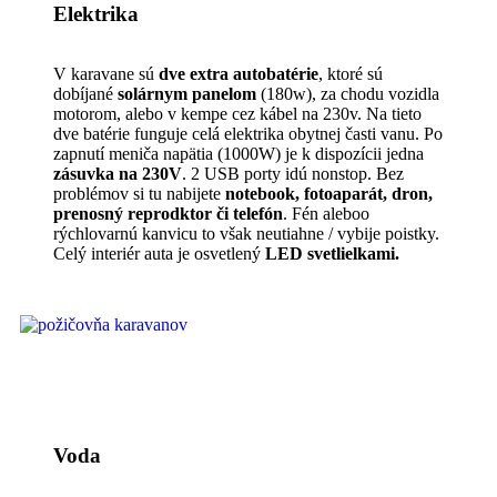
Elektrika
V karavane sú
dve extra autobatérie
, ktoré sú
dobíjané
solárnym panelom
(180w), za chodu vozidla
motorom, alebo v kempe cez kábel na 230v. Na tieto
dve batérie funguje celá elektrika obytnej časti vanu. Po
zapnutí meniča napätia (1000W) je k dispozícii jedna
zásuvka na 230V
. 2 USB porty idú nonstop. Bez
problémov si tu nabijete
notebook, fotoaparát, dron,
prenosný reprodktor či telefón
. Fén aleboo
rýchlovarnú kanvicu to však neutiahne / vybije poistky.
Celý interiér auta je osvetlený
LED svetlielkami.
Voda