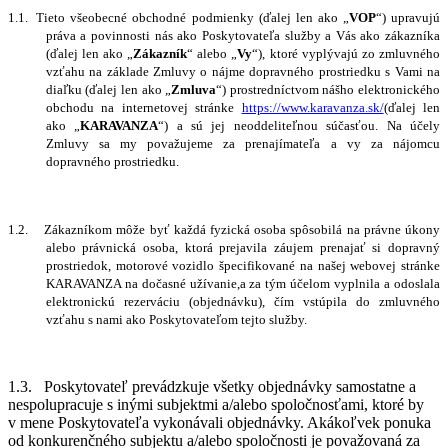
1.1.
Tieto všeobecné obchodné podmienky (ďalej len ako „
VOP
“) upravujú
práva a povinnosti nás ako Poskytovateľa služby a Vás ako zákazníka
(ďalej len ako „
Zákazník
“ alebo „
Vy
“), ktoré vyplývajú zo zmluvného
vzťahu na základe Zmluvy o nájme dopravného prostriedku s Vami na
diaľku (ďalej len ako „
Zmluva
“) prostredníctvom nášho elektronického
obchodu na internetovej stránke
https://www.karavanza.sk/
(ďalej len
ako „
KARAVANZA
“) a sú jej neoddeliteľnou súčasťou. Na účely
Zmluvy sa my považujeme za prenajímateľa a vy za nájomcu
dopravného prostriedku.
1.2.
Zákazníkom môže byť každá fyzická osoba spôsobilá na právne úkony
alebo právnická osoba, ktorá prejavila záujem prenajať si dopravný
prostriedok, motorové vozidlo špecifikované na našej webovej stránke
KARAVANZA na dočasné užívanie,
a za tým účelom vyplnila a odoslala
elektronickú rezerváciu (objednávku), čím vstúpila do zmluvného
vzťahu s nami ako Poskytovateľom tejto služby.
1.3.
P
oskytovateľ
prevádzkuje všetky objednávky samostatne a
nespolupracuje s inými subjektmi a/alebo
spoločnosťami, ktoré by
v mene
P
oskytovateľa vykonávali objednávky. Akákoľvek ponuka
od konkurenčn
ého subjektu a/alebo
spoločnosti je považovaná za