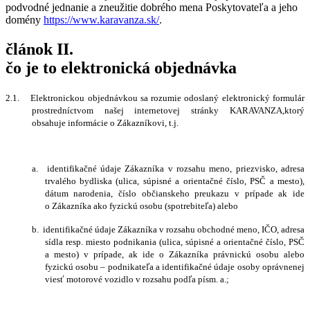
podvodné jednanie a zneužitie dobrého mena
P
oskytovateľa
a jeho
domény
https://www.karavanza.sk/
.
článok II.
čo je to elektronická objednávka
2.1.
Elektronickou objednávkou sa rozumie odoslaný elektronický formulár
prostredníctvom našej internetovej stránky
KARAVANZA,
ktorý
obsahuje informácie o Zákazníkovi, t.j.
a.
identifikačné údaje Zákazníka v rozsahu meno, priezvisko, adresa
trvalého bydliska (ulica, súpisné a orientačné číslo, PSČ a mesto),
dátum narodenia, číslo občianskeho preukazu v prípade ak ide
o Zákazníka ako fyzickú osobu (spotrebiteľa) alebo
b.
identifikačné údaje Zákazníka v rozsahu obchodné meno, IČO, adresa
sídla resp. miesto podnikania (ulica, súpisné a orientačné číslo, PSČ
a mesto) v prípade, ak ide o Zákazníka právnickú osobu alebo
fyzickú osobu – podnikateľa a identifikačné údaje osoby oprávnenej
viesť motorové vozidlo v rozsahu podľa písm. a.;