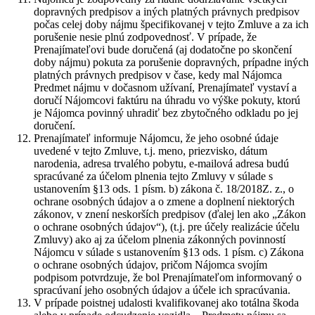
dopravných predpisov a iných platných právnych predpisov
počas celej doby nájmu špecifikovanej v tejto Zmluve a za ich
porušenie nesie plnú zodpovednosť. V prípade, že
Prenajímateľovi bude doručená (aj dodatočne po skončení
doby nájmu) pokuta za porušenie dopravných, prípadne iných
platných právnych predpisov v čase, kedy mal Nájomca
Predmet nájmu v dočasnom užívaní, Prenajímateľ vystaví a
doručí Nájomcovi faktúru na úhradu vo výške pokuty, ktorú
je Nájomca povinný uhradiť bez zbytočného odkladu po jej
doručení.
Prenajímateľ informuje Nájomcu, že jeho osobné údaje
uvedené v tejto Zmluve, t.j. meno, priezvisko, dátum
narodenia, adresa trvalého pobytu, e-mailová adresa budú
spracúvané za účelom plnenia tejto Zmluvy v súlade s
ustanovením §13 ods. 1 písm. b) zákona č. 18/2018Z. z., o
ochrane osobných údajov a o zmene a doplnení niektorých
zákonov, v znení neskorších predpisov (ďalej len ako „Zákon
o ochrane osobných údajov“), (t.j. pre účely realizácie účelu
Zmluvy) ako aj za účelom plnenia zákonných povinností
Nájomcu v súlade s ustanovením §13 ods. 1 písm. c) Zákona
o ochrane osobných údajov, pričom Nájomca svojím
podpisom potvrdzuje, že bol Prenajímateľom informovaný o
spracúvaní jeho osobných údajov a účele ich spracúvania.
V prípade poistnej udalosti kvalifikovanej ako totálna škoda