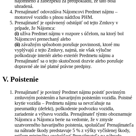
nájomného a zábezpeku za predpokladu, že táto bola
uhradená.
Prenajímateľ odovzdáva Nájomcovi Predmet nájmu –
motorové vozidlo s plnou nádržou PHM.
Prenajímateľ je oprávnený odstúpiť od tejto Zmluvy v
prípade, že Nájomca:
(i)
užíva Predmet nájmu v rozpore s účelom, na ktorý bol
Nájomcovi prenechaný alebo
(ii)
závažným spôsobom porušuje povinnosti, ktoré mu
vyplývajú z tejto Zmluvy, najmä, nie však výlučne
poškodzuje interiér alebo exteriér Predmetu nájmu a
Prenajímateľ sa o tejto skutočnosti dozvie alebo porušuje
dopravné ale iné platné právne predpisy.
V. Poistenie
Prenajímateľ je povinný Predmet nájmu poistiť povinným
zmluvným poistením a havarijným poistením vozidla. Poistné
krytie vozidla – Predmetu nájmu sa nevzťahuje na
pneumatiky (defekt), poškodenie podvozku vozidla,
zariadenie a výbavu vozidla. Prenajímateľ týmto oboznamuje
Nájomcu a Nájomca berie na vedomie, že v zmysle
uzatvoreného havarijného poistenia, spoluúčasť Prenajímateľa
na náhrade škody predstavuje 5 % z výšky vyčíslenej škody,
pričom minimálna spoluúčasť Prenajímateľa na náhrade