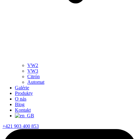
VW2
VW3
Citrón
Automat
Galérie
Produkty
O nás
Blog
Kontakt
+421 903 400 853