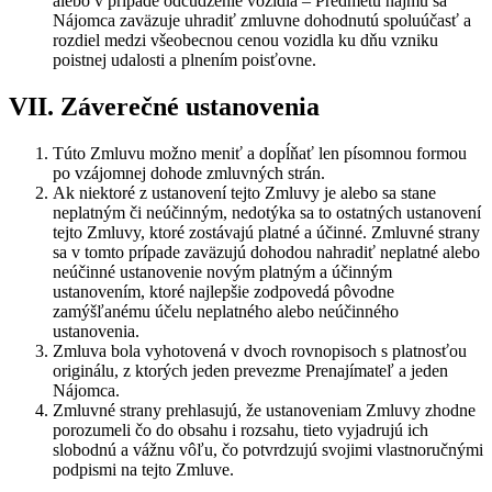
alebo v prípade odcudzenie vozidla – Predmetu nájmu sa
Nájomca zaväzuje uhradiť zmluvne dohodnutú spoluúčasť a
rozdiel medzi všeobecnou cenou vozidla ku dňu vzniku
poistnej udalosti a plnením poisťovne.
VII. Záverečné ustanovenia
Túto Zmluvu možno meniť a dopĺňať len písomnou formou
po vzájomnej dohode zmluvných strán.
Ak niektoré z ustanovení tejto Zmluvy je alebo sa stane
neplatným či neúčinným, nedotýka sa to ostatných ustanovení
tejto Zmluvy, ktoré zostávajú platné a účinné. Zmluvné strany
sa v tomto prípade zaväzujú dohodou nahradiť neplatné alebo
neúčinné ustanovenie novým platným a účinným
ustanovením, ktoré najlepšie zodpovedá pôvodne
zamýšľanému účelu neplatného alebo neúčinného
ustanovenia.
Zmluva bola vyhotovená v dvoch rovnopisoch s platnosťou
originálu, z ktorých jeden prevezme Prenajímateľ a jeden
Nájomca.
Zmluvné strany prehlasujú, že ustanoveniam Zmluvy zhodne
porozumeli čo do obsahu i rozsahu, tieto vyjadrujú ich
slobodnú a vážnu vôľu, čo potvrdzujú svojimi vlastnoručnými
podpismi na tejto Zmluve.