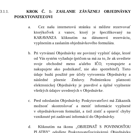
3.1.1.
KROK Č. 1
:
ZASLANIE ZÁVÄZNEJ OBJEDNÁVKY
POSKYTOVATEĽOVI
a.
Cez našu internetovú stránku si môžete rezervovať
ktorýkoľvek z vanov, ktorý je špecifikovaný na
KARAVANZA kliknutím na dátumovú rezerváciu,
vyplnením a zaslaním objednávkového formulára.
b.
Pri vytváraní Objednávky ste povinný vyplniť údaje, ktoré
od Vás systém vyžaduje (pričom sa má za to, že ak uvediete
svoje obchodné meno a/alebo IČO, vystupujete a
nakupujete ako podnikateľ, nie ako spotrebiteľ). Tieto
údaje budú použité pre účely vytvorenia Objednávky a
následné plnenie Zmluvy.
Podmienkou platnosti
elektronickej Objednávky je pravdivé a úplné vyplnenie
všetkých údajov uvedených v Objednávke.
c.
Pred odoslaním Objednávky Poskytovateľovi má Zákazník
možnosť skontrolovať a meniť informácie vyplnené
v objednávkovom formulári, a tiež zistiť a opraviť chyby
vzniknuté pri zadávaní informácií do Objednávky.
d.
Kliknutím na ikonu „
OBJEDNAŤ S POVINNOSŤOU
PLATBY
“ odošlete
Poskytovateľovi
záväznú Objednávku