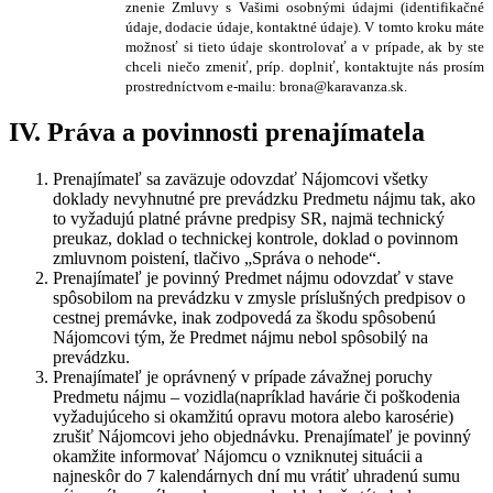
znenie Zmluvy s Vašimi osobnými údajmi (identifikačné
údaje, dodacie údaje, kontaktné údaje). V tomto kroku máte
možnosť si tieto údaje skontrolovať a v prípade, ak by ste
chceli niečo zmeniť, príp. doplniť, kontaktujte nás prosím
prostredníctvom e-mailu:
brona@karavanza.sk
.
IV. Práva a povinnosti prenajímatela
Prenajímateľ sa zaväzuje odovzdať Nájomcovi všetky
doklady nevyhnutné pre prevádzku Predmetu nájmu tak, ako
to vyžadujú platné právne predpisy SR, najmä technický
preukaz, doklad o technickej kontrole, doklad o povinnom
zmluvnom poistení, tlačivo „Správa o nehode“.
Prenajímateľ je povinný Predmet nájmu odovzdať v stave
spôsobilom na prevádzku v zmysle príslušných predpisov o
cestnej premávke, inak zodpovedá za škodu spôsobenú
Nájomcovi tým, že Predmet nájmu nebol spôsobilý na
prevádzku.
Prenajímateľ je oprávnený v prípade závažnej poruchy
Predmetu nájmu – vozidla(napríklad havárie či poškodenia
vyžadujúceho si okamžitú opravu motora alebo karosérie)
zrušiť Nájomcovi jeho objednávku. Prenajímateľ je povinný
okamžite informovať Nájomcu o vzniknutej situácii a
najneskôr do 7 kalendárnych dní mu vrátiť uhradenú sumu