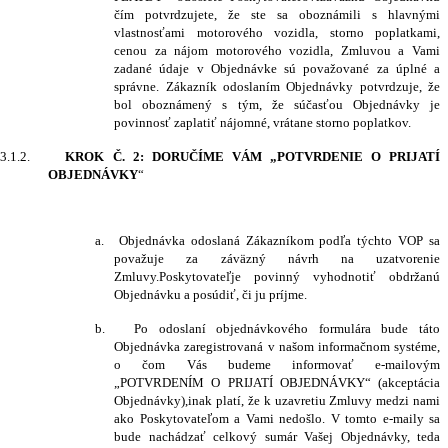
čím potvrdzujete, že ste sa oboznámili s hlavnými
vlastnosťami motorového vozidla, storno poplatkami,
cenou za nájom motorového vozidla, Zmluvou a Vami
zadané údaje v Objednávke sú považované za úplné a
správne.
Zákazník odoslaním Objednávky potvrdzuje, že
bol oboznámený s tým, že súčasťou Objednávky je
povinnosť zaplatiť nájomné, vrátane storno poplatkov.
3.1.2.
KROK Č. 2: DORUČÍME VÁM „POTVRDENIE O PRIJATÍ
OBJEDNÁVKY
“
a.
Objednávka odoslaná Zákazníkom podľa týchto VOP sa
považuje za záväzný návrh na uzatvorenie
Zmluvy.
Poskytovateľ
je povinný vyhodnotiť obdržanú
Objednávku a posúdiť, či ju príjme.
b.
Po odoslaní objednávkového formulára bude táto
Objednávka zaregistrovaná v našom informačnom systéme,
o čom Vás budeme informovať e-mailovým
„POTVRDENÍM O PRIJATÍ OBJEDNÁVKY“ (akceptácia
Objednávky),
inak platí, že k uzavretiu Zmluvy medzi nami
ako Poskytovateľom a Vami nedošlo
. V tomto e-maily sa
bude nachádzať celkový sumár Vašej Objednávky, teda