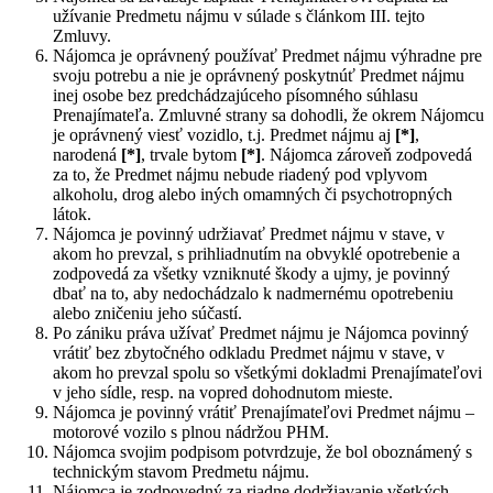
užívanie Predmetu nájmu v súlade s článkom III. tejto
Zmluvy.
Nájomca je oprávnený používať Predmet nájmu výhradne pre
svoju potrebu a nie je oprávnený poskytnúť Predmet nájmu
inej osobe bez predchádzajúceho písomného súhlasu
Prenajímateľa. Zmluvné strany sa dohodli, že okrem Nájomcu
je oprávnený viesť vozidlo, t.j. Predmet nájmu aj
[*]
,
narodená
[*]
, trvale bytom
[*]
. Nájomca zároveň zodpovedá
za to, že Predmet nájmu nebude riadený pod vplyvom
alkoholu, drog alebo iných omamných či psychotropných
látok.
Nájomca je povinný udržiavať Predmet nájmu v stave, v
akom ho prevzal, s prihliadnutím na obvyklé opotrebenie a
zodpovedá za všetky vzniknuté škody a ujmy, je povinný
dbať na to, aby nedochádzalo k nadmernému opotrebeniu
alebo zničeniu jeho súčastí.
Po zániku práva užívať Predmet nájmu je Nájomca povinný
vrátiť bez zbytočného odkladu Predmet nájmu v stave, v
akom ho prevzal spolu so všetkými dokladmi Prenajímateľovi
v jeho sídle, resp. na vopred dohodnutom mieste.
Nájomca je povinný vrátiť Prenajímateľovi Predmet nájmu –
motorové vozilo s plnou nádržou PHM.
Nájomca svojim podpisom potvrdzuje, že bol oboznámený s
technickým stavom Predmetu nájmu.
Nájomca je zodpovedný za riadne dodržiavanie všetkých