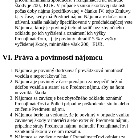
škody je 200,- EUR. V prípade vzniku škodovej udalosti
počas doby nájmu špecifikovanej v článku IV. tejto Zmluvy,
t.j. v čase, kedy má Predmet nájmu Nájomca v dočasnom
užívaní, znáša náklady špecifikované v predchádzajúcej vete
Nájomca, ktorý je povinný tieto uhradiť bez zbytočného
odkladu po ich vyčíslení a oznámení ich výšky
Prenajímateľom, t.j. je povinný uhradiť 5 % z výšky
vyčíslenej škody, minimálne však 200,- EUR.
VI. Práva a povinnosti nájomcu
Nájomca je povinný dodržiavať prevádzkovú hmotnosť
vozidla a nepreťažovať ho.
Nájomca je povinný v čase prenájmu zabezpečiť bežnú
údržbu vozidla a starať sa o Predmet nájmu, aby na ňom
nevznikla škoda.
Nájomca sa zaväzuje bez zbytočného odkladu oznámiť
Prenajímateľovi a Polícii prípadné poškodenie, stratu alebo
zničenie Predmetu nájmu.
Nájomca berie na vedomie, že je povinný v prípade vzniku
zavinenej škody v interiéri alebo exteriéri Predmetu nájmu,
prípadne straty Predmetu nájmu, nahradiť Prenajímateľovi
vzniknutú škodu v celom rozsahu.
Nájomca sa zaväzuje zaplatiť Prenajímateľovi odplatu za