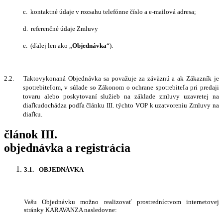
c.
kontaktné údaje v rozsahu telefónne číslo a e-mailová adresa;
d.
referenčné údaje
Zmluvy
e.
(ďalej len ako „
Objednávka
“).
2.2.
Takto
vykonaná Objednávka sa považuje za záväznú a ak Zákazník je
spotrebiteľom, v súlade so Zákonom o ochrane spotrebiteľa pri predaji
tovaru alebo poskytovaní služieb na základe zmluvy uzavretej na
diaľkudochádza podľa článku III. týchto VOP k uzatvoreniu Zmluvy na
diaľku.
článok III.
objednávka a registrácia
3.1.
OBJEDNÁVKA
Vašu Objednávku možno realizovať prostredníctvom internetovej
stránky
KARAVANZA nasledovne: