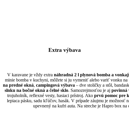
Extra výbava
V karavane je vždy extra
náhradná 2 l plynová bomba a vonkajš
minie bomba v kuchyni, môžete si ju vymeniť alebo variť vonku na 
na predné okná
,
campingová výbava
– dve stoličky a stôl, bandas
slnku na bočné okná a čelné sklo
. Samozrejmosťou je aj
povinná
trojuholník, reflexné vesty, hasiaci prístroj. Ako
prvú pomoc pre 
lepiaca pásku, sadu kľúčov, hasák. V prípade záujmu je možnosť 
upevnený na kufri auta.
Na streche je Hapro box na 