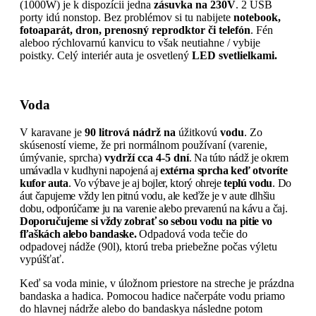
(1000W) je k dispozícii jedna
zásuvka na 230V
. 2 USB
porty idú nonstop. Bez problémov si tu nabijete
notebook,
fotoaparát, dron, prenosný reprodktor či telefón
. Fén
aleboo rýchlovarnú kanvicu to však neutiahne / vybije
poistky. Celý interiér auta je osvetlený
LED svetlielkami.
Voda
V karavane je
90
litrová nádrž
na
úžitkovú
vodu
. Zo
skúseností vieme, že pri normálnom používaní (varenie,
úmývanie, sprcha)
vydrží cca 4-5 dní
. Na túto nádž je okrem
umávadla v kudhyni napojená aj
extérna sprcha keď otvoríte
kufor auta
. Vo výbave je aj bojler, ktorý ohreje
teplú vodu
. Do
áut čapujeme vždy len pitnú vodu, ale keďže je v aute dlhšiu
dobu, odporúčame ju na varenie alebo prevarenú na kávu a čaj.
Doporučujeme si vždy zobrať so sebou vodu na pitie vo
fľaškách alebo bandaske.
Odpadová voda tečie do
odpadovej nádže (90l), ktorú treba priebežne počas výletu
vypúšťať.
Keď sa voda minie, v úložnom priestore na streche je prázdna
bandaska a hadica. Pomocou hadice načerpáte vodu priamo
do hlavnej nádrže alebo do bandaskya následne potom