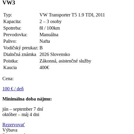
VW3
Typ:
VW Transporter T5 1.9 TDI, 2011
Kapacita:
2 – 3 osoby
Spotreba:
8l / 100km
Prevodovka:
Manuálna
Palivo:
Nafta
Vodičský preukaz:
B
Dialnčná známka
2026 Slovensko
Poistka:
Zákonná, asistenčné služby
Kaucia
400€
Cena:
100 € / deň
Minimálna doba nájmu:
jún – september 7 dní
október – máj 4 dni
Rezervovať
Výbava