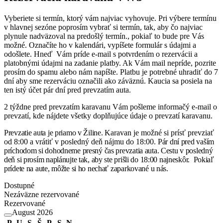
Vyberiete si termín, ktorý vám najviac vyhovuje. Pri výbere termínu
v hlavnej sezóne poprosím vybrať si termín, tak, aby čo najviac
plynule nadväzoval na predošlý termín., pokiaľ to bude pre Vás
možné. Označíte ho v kalendári, vypíšete formulár s údajmi a
odošlete. Hneď Vám príde e-mail s potvrdením o rezervácii a
platobnými údajmi na zadanie platby. Ak Vám mail nepríde, pozrite
prosím do spamu alebo nám napíšte. Platbu je potrebné uhradiť do 7
dní aby sme rezerváciu označili ako záväznú. Kaucia sa posiela na
ten istý účet pár dní pred prevzatím auta.
2 týždne pred prevzatím karavanu Vám pošleme informačý e-mail o
prevzatí, kde nájdete všetky doplňujúce údaje o prevzatí karavanu.
Prevzatie auta je priamo v Žiline.
Karavan je možné si prísť prevziať
od 8:00 a vrátiť v posledný deň nájmu do 18:00.
Pár dní pred vaším
príchodom si dohodneme presný čas prevzatia auta. Cestu v posledný
deň si prosím naplánujte tak, aby ste prišli do 18:00 najneskôr. Pokiaľ
prídete na aute,
môžte si ho nechať zaparkované u nás.
Dostupné
Nezáväzne rezervované
Rezervované
August 2026
P
U
S
Š
P
S
N