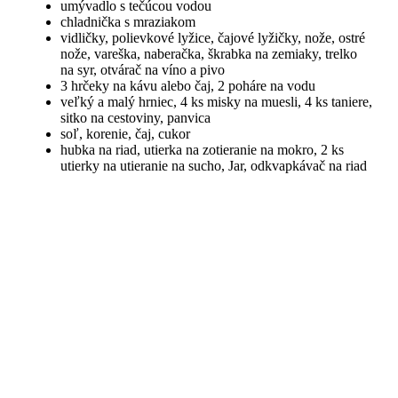
umývadlo s tečúcou vodou
chladnička s mraziakom
vidličky, polievkové lyžice, čajové lyžičky, nože, ostré
nože, vareška, naberačka, škrabka na zemiaky, trelko
na syr, otvárač na víno a pivo
3 hrčeky na kávu alebo čaj, 2 poháre na vodu
veľký a malý hrniec, 4 ks misky na muesli, 4 ks taniere,
sitko na cestoviny, panvica
soľ, korenie, čaj, cukor
hubka na riad, utierka na zotieranie na mokro, 2 ks
utierky na utieranie na sucho, Jar, odkvapkávač na riad