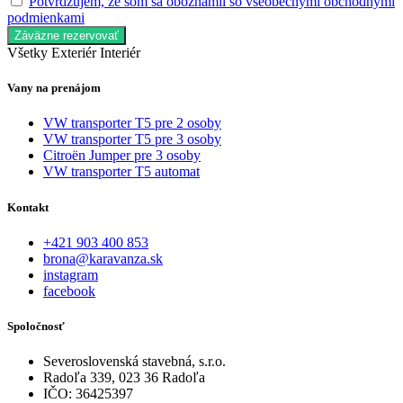
Potvrdzujem, že som sa oboznámil so všeobecnými obchodnými
podmienkami
Záväzne rezervovať
Všetky
Exteriér
Interiér
Vany na prenájom
VW transporter T5 pre 2 osoby
VW transporter T5 pre 3 osoby
Citroën Jumper pre 3 osoby
VW transporter T5 automat
Kontakt
+421 903 400 853
brona@karavanza.sk
instagram
facebook
Spoločnosť
Severoslovenská stavebná, s.r.o.
Radoľa 339, 023 36 Radoľa
IČO: 36425397