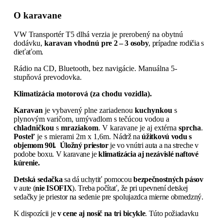
O karavane
VW Transportér T5 dlhá verzia je prerobený na obytnú
dodávku,
karavan
vhodnú
pre 2 – 3 osoby
, prípadne rodičia s
dieťaťom.
Rádio na CD, Bluetooth, bez navigácie. Manuálna 5-
stupňová prevodovka.
Klimatizácia motorová (za chodu vozidla).
Karavan
je vybavený plne zariadenou
kuchynkou
s
plynovým varičom, umývadlom s tečúcou vodou a
chladničkou
s
mraziakom
. V karavane je aj extérna
sprcha
.
Posteľ
je s mierami 2m x 1,6m. N
ádrž na
úžitkovú vodu
s
objemom 90l.
Úložný priestor
je vo vnútri auta a na streche v
podobe boxu. V karavane je
klimatizácia aj nezávislé naftové
kúrenie.
Detská sedačka
sa dá uchytiť pomocou
bezpečnostných pásov
v aute (
nie ISOFIX
). Treba počítať, že pri upevnení detskej
sedačky je priestor na sedenie pre spolujazdca mierne obmedzný.
K dispozícii je
v cene aj nosič na tri bicykle
. Túto požiadavku