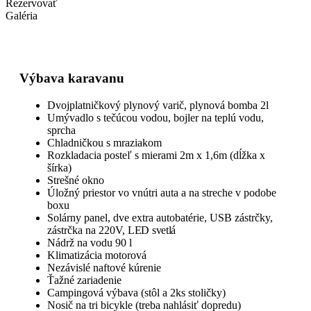
Rezervovať
Galéria
Výbava karavanu
Dvojplatničkový plynový varič, plynová bomba 2l
Umývadlo s tečúcou vodou, bojler na teplú vodu,
sprcha
Chladničkou s mraziakom
Rozkladacia posteľ s mierami 2m x 1,6m (dĺžka x
šírka)
Strešné okno
Úložný priestor vo vnútri auta a na streche v podobe
boxu
Solárny panel, dve extra autobatérie, USB zástrčky,
zástrčka na 220V,
LED svetlá
Nádrž na vodu 90 l
Klimatizácia motorová
Nezávislé naftové kúrenie
Ťažné zariadenie
Campingová výbava (stôl a 2ks stoličky)
Nosič na tri bicykle (treba nahlásiť dopredu)