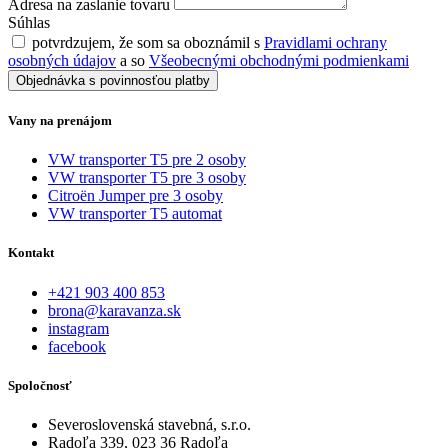
Adresa na zaslanie tovaru
Súhlas
potvrdzujem, že som sa oboznámil s
Pravidlami ochrany
osobných údajov
a so
Všeobecnými obchodnými podmienkami
Objednávka s povinnosťou platby
Vany na prenájom
VW transporter T5 pre 2 osoby
VW transporter T5 pre 3 osoby
Citroën Jumper pre 3 osoby
VW transporter T5 automat
Kontakt
+421 903 400 853
brona@karavanza.sk
instagram
facebook
Spoločnosť
Severoslovenská stavebná, s.r.o.
Radoľa 339, 023 36 Radoľa