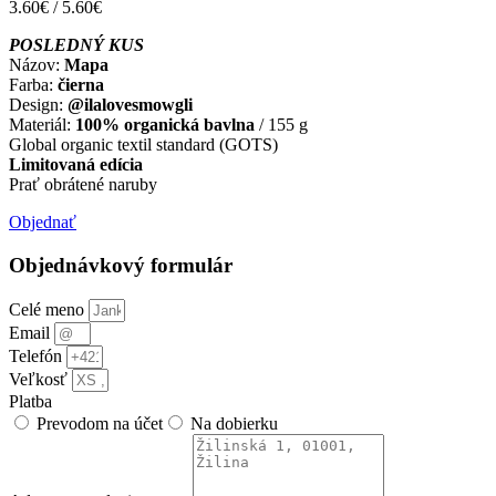
3.60€ / 5.60€
POSLEDNÝ KUS
Názov:
Mapa
Farba:
čierna
Design:
@ilalovesmowgli
Materiál:
100% organická bavlna
/ 155 g
Global organic textil standard (GOTS)
Limitovaná edícia
Prať obrátené naruby
Objednať
Objednávkový formulár
Celé meno
Email
Telefón
Veľkosť
Platba
Prevodom na účet
Na dobierku