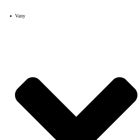
Preskočiť
na
Vany
obsah